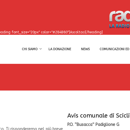
eading font_size="20px" color="#284B80"]Ascoltaci[/heading]
CHI SIAMO
LA DONAZIONE
NEWS
COMUNICAZIONI ED 
Avis comunale di Scicli
P.O. “Busacca” Padiglione G
tto. Ti risponderemo nel più breve