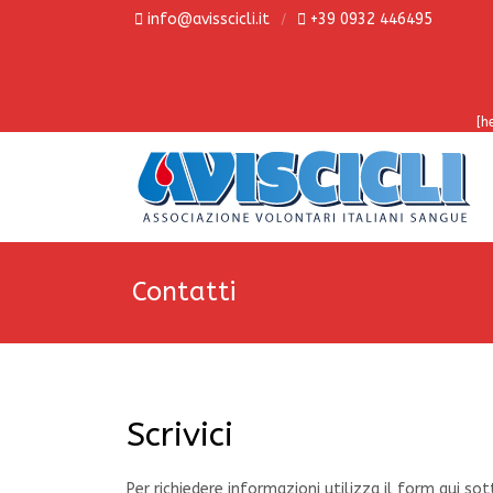
info@avisscicli.it
+39 0932 446495
[h
Contatti
Scrivici
Per richiedere informazioni utilizza il form qui so