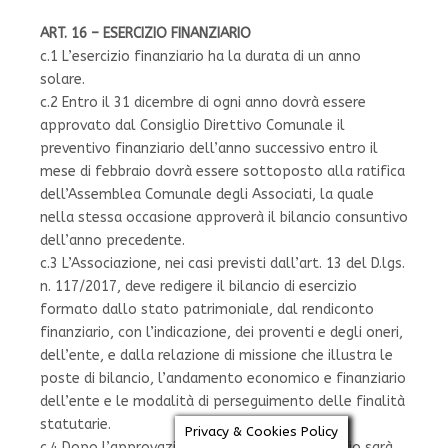
ART. 16 – ESERCIZIO FINANZIARIO
c.1 L’esercizio finanziario ha la durata di un anno
solare.
c.2 Entro il 31 dicembre di ogni anno dovrà essere
approvato dal Consiglio Direttivo Comunale il
preventivo finanziario dell’anno successivo entro il
mese di febbraio dovrà essere sottoposto alla ratifica
dell’Assemblea Comunale degli Associati, la quale
nella stessa occasione approverà il bilancio consuntivo
dell’anno precedente.
c.3 L’Associazione, nei casi previsti dall’art. 13 del D.lgs.
n. 117/2017, deve redigere il bilancio di esercizio
formato dallo stato patrimoniale, dal rendiconto
finanziario, con l’indicazione, dei proventi e degli oneri,
dell’ente, e dalla relazione di missione che illustra le
poste di bilancio, l’andamento economico e finanziario
dell’ente e le modalità di perseguimento delle finalità
statutarie.
Privacy & Cookies Policy
c.4 Dopo l’approvazione in Assemblea il Bilancio sarà