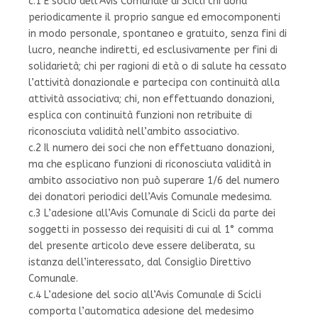
c.1 È socio dell’Avis Comunale di Scicli chi dona
periodicamente il proprio sangue ed emocomponenti
in modo personale, spontaneo e gratuito, senza fini di
lucro, neanche indiretti, ed esclusivamente per fini di
solidarietà; chi per ragioni di età o di salute ha cessato
l’attività donazionale e partecipa con continuità alla
attività associativa; chi, non effettuando donazioni,
esplica con continuità funzioni non retribuite di
riconosciuta validità nell’ambito associativo.
c.2 Il numero dei soci che non effettuano donazioni,
ma che esplicano funzioni di riconosciuta validità in
ambito associativo non può superare 1/6 del numero
dei donatori periodici dell’Avis Comunale medesima.
c.3 L’adesione all’Avis Comunale di Scicli da parte dei
soggetti in possesso dei requisiti di cui al 1° comma
del presente articolo deve essere deliberata, su
istanza dell’interessato, dal Consiglio Direttivo
Comunale.
c.4 L’adesione del socio all’Avis Comunale di Scicli
comporta l’automatica adesione del medesimo