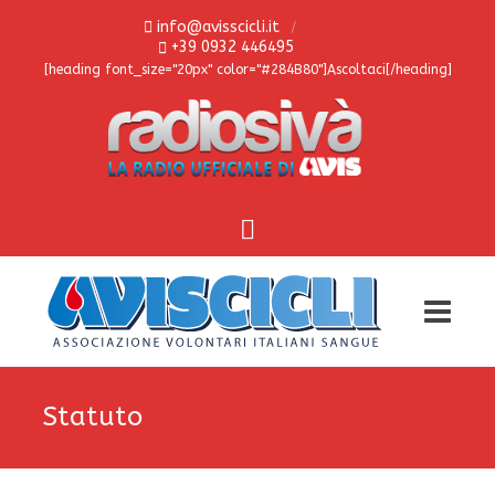
info@avisscicli.it
+39 0932 446495
[heading font_size="20px" color="#284B80"]Ascoltaci[/heading]
Statuto