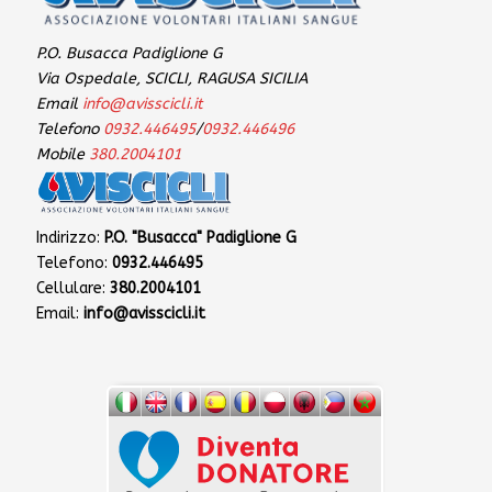
P.O. Busacca Padiglione G
Via Ospedale, SCICLI, RAGUSA SICILIA
Email
info@avisscicli.it
Telefono
0932.446495
/
0932.446496
Mobile
380.2004101
Indirizzo:
P.O. "Busacca" Padiglione G
Telefono:
0932.446495
Cellulare:
380.2004101
Email:
info@avisscicli.it