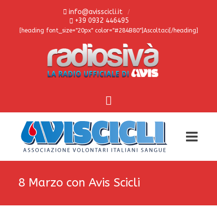
info@avisscicli.it
+39 0932 446495
[heading font_size="20px" color="#284B80"]Ascoltaci[/heading]
8 Marzo con Avis Scicli