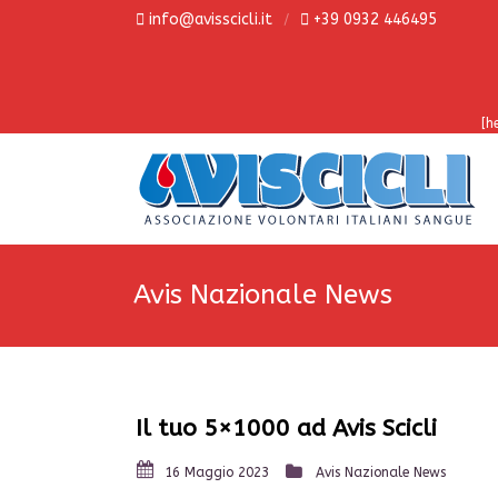
info@avisscicli.it
+39 0932 446495
[h
Avis Nazionale News
Il tuo 5×1000 ad Avis Scicli
16 Maggio 2023
Avis Nazionale News