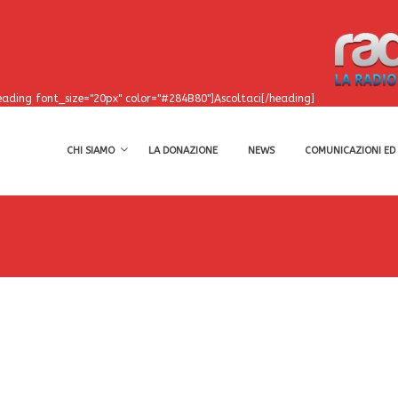
eading font_size="20px" color="#284B80"]Ascoltaci[/heading]
CHI SIAMO
LA DONAZIONE
NEWS
COMUNICAZIONI ED 