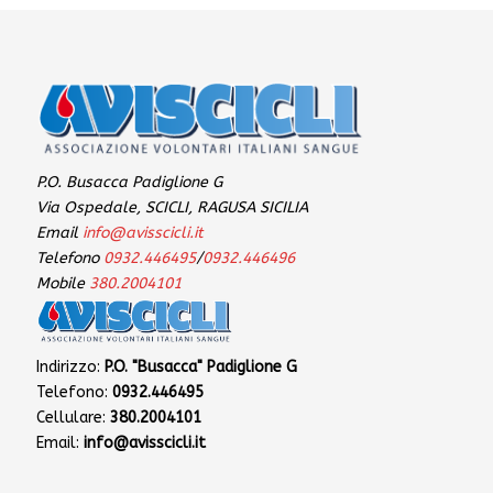
P.O. Busacca Padiglione G
Via Ospedale, SCICLI, RAGUSA SICILIA
Email
info@avisscicli.it
Telefono
0932.446495
/
0932.446496
Mobile
380.2004101
Indirizzo:
P.O. "Busacca" Padiglione G
Telefono:
0932.446495
Cellulare:
380.2004101
Email:
info@avisscicli.it