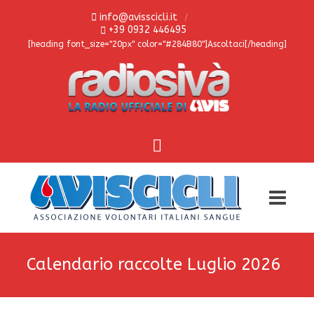
info@avisscicli.it
+39 0932 446495
[heading font_size="20px" color="#284B80"]Ascoltaci[/heading]
Calendario raccolte Luglio 2026