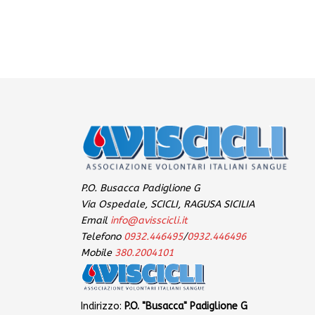
P.O. Busacca Padiglione G
Via Ospedale, SCICLI, RAGUSA SICILIA
Email
info@avisscicli.it
Telefono
0932.446495
/
0932.446496
Mobile
380.2004101
Indirizzo:
P.O. "Busacca" Padiglione G