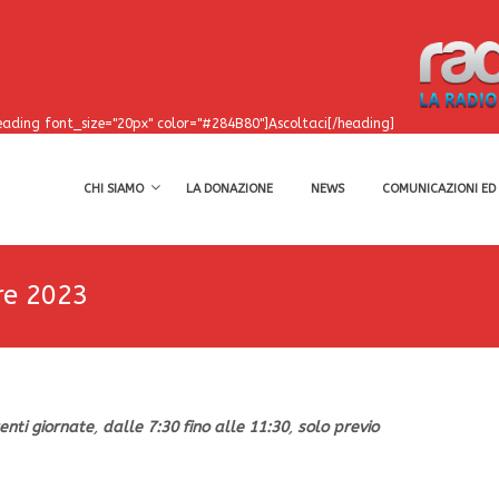
eading font_size="20px" color="#284B80"]Ascoltaci[/heading]
CHI SIAMO
LA DONAZIONE
NEWS
COMUNICAZIONI ED 
re 2023
enti giornate
,
dalle 7:30 fino alle 11:30
,
solo previo