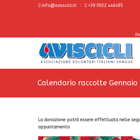
info@avisscicli.it
+39 0932 446495
[h
Calendario raccolte Gennaio
La
donazione potrà essere effettuata nelle segu
appuntamento