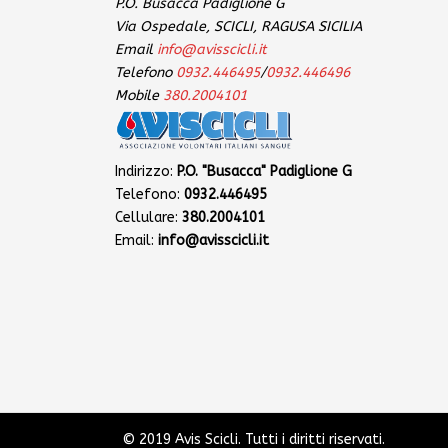
P.O. Busacca Padiglione G
Via Ospedale, SCICLI, RAGUSA SICILIA
Email
info@avisscicli.it
Telefono
0932.446495
/
0932.446496
Mobile
380.2004101
Indirizzo:
P.O. "Busacca" Padiglione G
Telefono:
0932.446495
Cellulare:
380.2004101
Email:
info@avisscicli.it
© 2019 Avis Scicli. Tutti i diritti riservati.