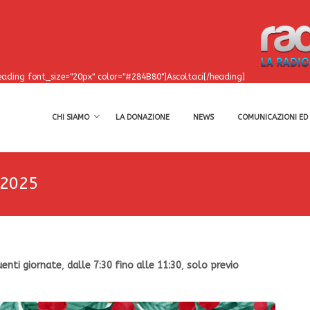
eading font_size="20px" color="#284B80"]Ascoltaci[/heading]
CHI SIAMO
LA DONAZIONE
NEWS
COMUNICAZIONI ED 
 2025
enti giornate
,
dalle 7:30 fino alle 11:30
,
solo previo