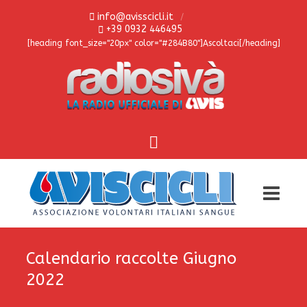
info@avisscicli.it
+39 0932 446495
[heading font_size="20px" color="#284B80"]Ascoltaci[/heading]
Calendario raccolte Giugno
2022