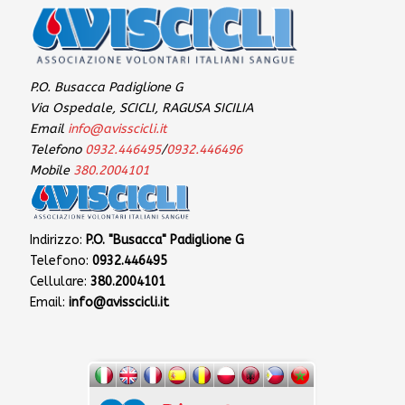
P.O. Busacca Padiglione G
Via Ospedale, SCICLI, RAGUSA SICILIA
Email
info@avisscicli.it
Telefono
0932.446495
/
0932.446496
Mobile
380.2004101
Indirizzo:
P.O. "Busacca" Padiglione G
Telefono:
0932.446495
Cellulare:
380.2004101
Email:
info@avisscicli.it