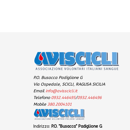
P.O. Busacca Padiglione G
Via Ospedale, SCICLI, RAGUSA SICILIA
Email
info@avisscicli.it
Telefono
0932.446495
/
0932.446496
Mobile
380.2004101
Indirizzo:
P.O. "Busacca" Padiglione G