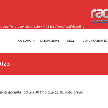
eading font_size="20px" color="#284B80"]Ascoltaci[/heading]
CHI SIAMO
LA DONAZIONE
NEWS
COMUNICAZIONI ED 
2023
enti giornate
,
dalle 7:30 fino alle 11:30
,
solo previo