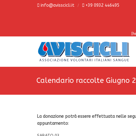
info@avisscicli.it
+39 0932 446495
[h
Calendario raccolte Giugno 
La
donazione potrà essere effettuata nelle segu
appuntamento
:
SABATO 03