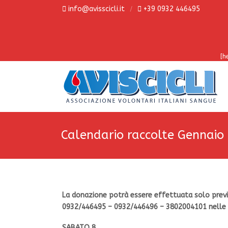
info@avisscicli.it
+39 0932 446495
[h
Calendario raccolte Gennaio
La donazione potrà essere effettuata solo previ
0932/446495 – 0932/446496 – 3802004101 nelle s
SABATO 8