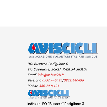
P.O. Busacca Padiglione G
Via Ospedale, SCICLI, RAGUSA SICILIA
Email
info@avisscicli.it
Telefono
0932.446495
/
0932.446496
Mobile
380.2004101
Indirizzo:
P.O. "Busacca" Padiglione G