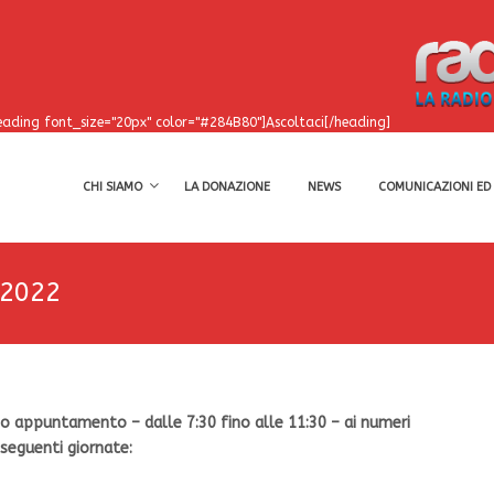
eading font_size="20px" color="#284B80"]Ascoltaci[/heading]
CHI SIAMO
LA DONAZIONE
NEWS
COMUNICAZIONI ED 
 2022
o appuntamento – dalle 7:30 fino alle 11:30 – ai numeri
eguenti giornate: