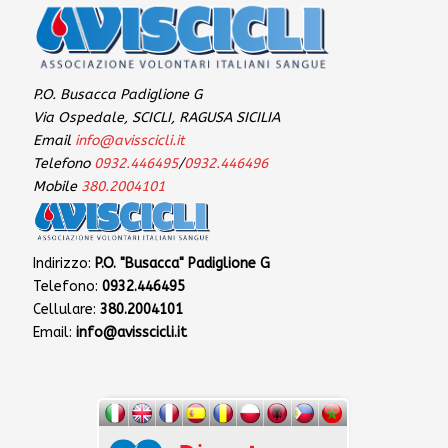
P.O. Busacca Padiglione G
Via Ospedale, SCICLI, RAGUSA SICILIA
Email
info@avisscicli.it
Telefono
0932.446495
/
0932.446496
Mobile
380.2004101
Indirizzo:
P.O. "Busacca" Padiglione G
Telefono:
0932.446495
Cellulare:
380.2004101
Email:
info@avisscicli.it