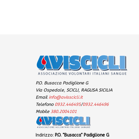
P.O. Busacca Padiglione G
Via Ospedale, SCICLI, RAGUSA SICILIA
Email
info@avisscicli.it
Telefono
0932.446495
/
0932.446496
Mobile
380.2004101
Indirizzo:
P.O. "Busacca" Padiglione G