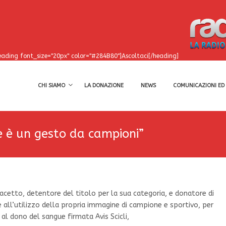
eading font_size="20px" color="#284B80"]Ascoltaci[/heading]
CHI SIAMO
LA DONAZIONE
NEWS
COMUNICAZIONI ED 
e è un gesto da campioni”
cetto, detentore del titolo per la sua categoria, e donatore di
e all’utilizzo della propria immagine di campione e sportivo, per
l dono del sangue firmata Avis Scicli,