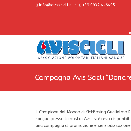
info@avisscicli.it
+39 0932 446495
[h
Campagna Avis Scicli “Donar
Il Campione del Mondo di KickBoxing Guglielmo Pa
sangue presso la nostra Avis, si è reso disponibil
una campagna di promozione e sensibilizzazione a