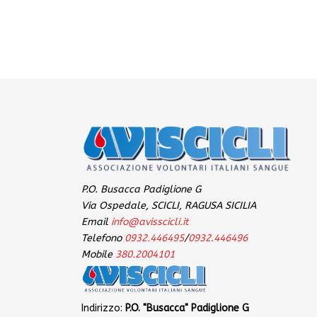
P.O. Busacca Padiglione G
Via Ospedale, SCICLI, RAGUSA SICILIA
Email
info@avisscicli.it
Telefono
0932.446495
/
0932.446496
Mobile
380.2004101
Indirizzo:
P.O. "Busacca" Padiglione G