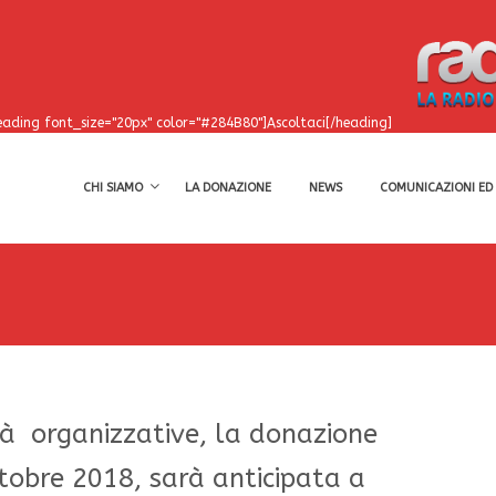
eading font_size="20px" color="#284B80"]Ascoltaci[/heading]
CHI SIAMO
LA DONAZIONE
NEWS
COMUNICAZIONI ED 
ltà organizzative, la donazione
tobre 2018, sarà anticipata a