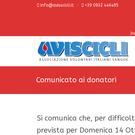
info@avisscicli.it
+39 0932 446495
[h
Comunicato ai donatori
Si comunica che, per diffico
prevista per Domenica 14 Ot