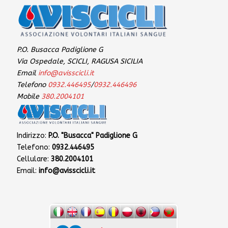
P.O. Busacca Padiglione G
Via Ospedale, SCICLI, RAGUSA SICILIA
Email
info@avisscicli.it
Telefono
0932.446495
/
0932.446496
Mobile
380.2004101
Indirizzo:
P.O. "Busacca" Padiglione G
Telefono:
0932.446495
Cellulare:
380.2004101
Email:
info@avisscicli.it