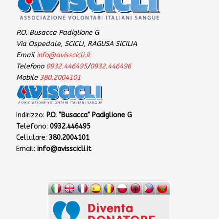
P.O. Busacca Padiglione G
Via Ospedale, SCICLI, RAGUSA SICILIA
Email
info@avisscicli.it
Telefono
0932.446495
/
0932.446496
Mobile
380.2004101
Indirizzo:
P.O. "Busacca" Padiglione G
Telefono:
0932.446495
Cellulare:
380.2004101
Email:
info@avisscicli.it