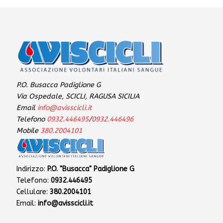
P.O. Busacca Padiglione G
Via Ospedale, SCICLI, RAGUSA SICILIA
Email
info@avisscicli.it
Telefono
0932.446495
/
0932.446496
Mobile
380.2004101
Indirizzo:
P.O. "Busacca" Padiglione G
Telefono:
0932.446495
Cellulare:
380.2004101
Email:
info@avisscicli.it