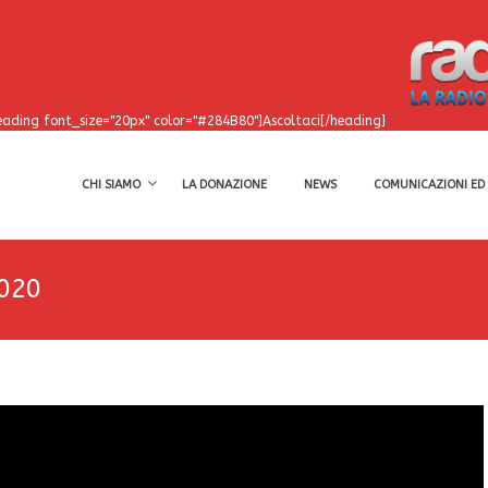
eading font_size="20px" color="#284B80"]Ascoltaci[/heading]
CHI SIAMO
LA DONAZIONE
NEWS
COMUNICAZIONI ED 
2020