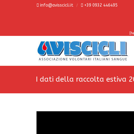
info@avisscicli.it
+39 0932 446495
[h
I dati della raccolta estiva 