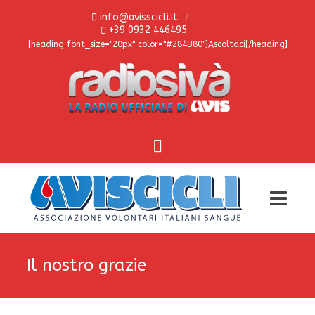
info@avisscicli.it
+39 0932 446495
[heading font_size="20px" color="#284B80"]Ascoltaci[/heading]
Il nostro grazie