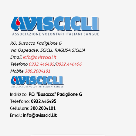
P.O. Busacca Padiglione G
Via Ospedale, SCICLI, RAGUSA SICILIA
Email
info@avisscicli.it
Telefono
0932.446495
/
0932.446496
Mobile
380.2004101
Indirizzo:
P.O. "Busacca" Padiglione G
Telefono:
0932.446495
Cellulare:
380.2004101
Email:
info@avisscicli.it