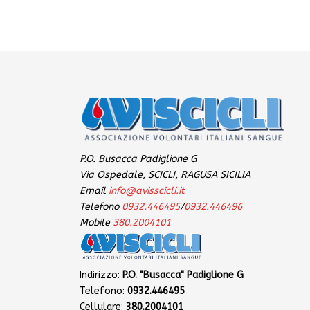
P.O. Busacca Padiglione G
Via Ospedale, SCICLI, RAGUSA SICILIA
Email
info@avisscicli.it
Telefono
0932.446495
/
0932.446496
Mobile
380.2004101
Indirizzo:
P.O. "Busacca" Padiglione G
Telefono:
0932.446495
Cellulare:
380.2004101