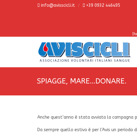
info@avisscicli.it
+39 0932 446495
[h
SPIAGGE, MARE…DONARE.
Anche quest’anno è stata avviata la campagna p
Da sempre quello estivo è per l’Avis un periodo di