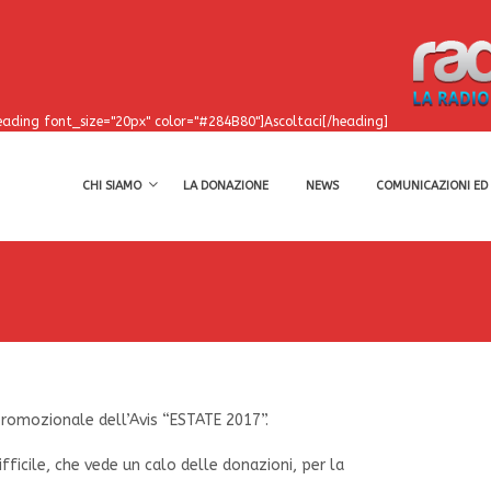
eading font_size="20px" color="#284B80"]Ascoltaci[/heading]
CHI SIAMO
LA DONAZIONE
NEWS
COMUNICAZIONI ED 
romozionale dell’Avis “ESTATE 2017”.
fficile, che vede un calo delle donazioni, per la