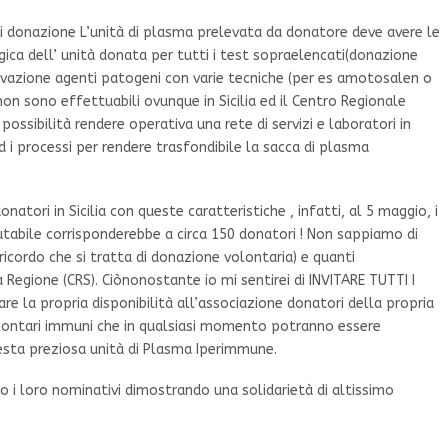
 di donazione L’unità di plasma prelevata da donatore deve avere le
ogica dell’ unità donata per tutti i test sopraelencati(donazione
ivazione agenti patogeni con varie tecniche (per es amotosalen o
on sono effettuabili ovunque in Sicilia ed il Centro Regionale
ossibilità rendere operativa una rete di servizi e laboratori in
d i processi per rendere trasfondibile la sacca di plasma
natori in Sicilia con queste caratteristiche , infatti, al 5 maggio, i
clutabile corrisponderebbe a circa 150 donatori ! Non sappiamo di
ricordo che si tratta di donazione volontaria) e quanti
 Regione (CRS). Ciònonostante io mi sentirei di INVITARE TUTTI I
re la propria disponibilità all’associazione donatori della propria
volontari immuni che in qualsiasi momento potranno essere
uesta preziosa unità di Plasma Iperimmune.
 i loro nominativi dimostrando una solidarietà di altissimo