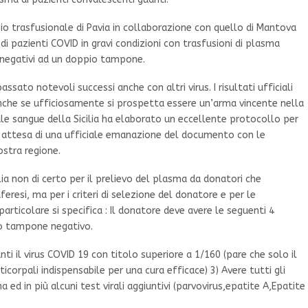
zio trasfusionale di Pavia in collaborazione con quello di Mantova
i pazienti COVID in gravi condizioni con trasfusioni di plasma
i negativi ad un doppio tampone.
assato notevoli successi anche con altri virus. I risultati ufficiali
nche se ufficiosamente si prospetta essere un’arma vincente nella
ale sangue della Sicilia ha elaborato un eccellente protocollo per
 attesa di una ufficiale emanazione del documento con le
ostra regione.
ilia non di certo per il prelievo del plasma da donatori che
esi, ma per i criteri di selezione del donatore e per le
particolare si specifica : Il donatore deve avere le seguenti 4
io tampone negativo.
ti il virus COVID 19 con titolo superiore a 1/160 (pare che solo il
icorpali indispensabile per una cura efficace) 3) Avere tutti gli
 ed in più alcuni test virali aggiuntivi (parvovirus,epatite A,Epatite