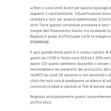
4) Non ci sono limiti di età per questa tipologia
seguenti 2 caratteristiche: 1)Qualificazione biol
standard e test per plasma iperimmune) 2) Inatt
altri) Tutte queste complesse procedure e test n
Sangue dell’Assessorato Salute sta studiando la p
Regione in grado di effettuare tutte le indagini e
IPERIMMUNE.
Il vero grande limite però è lo scarso numero di do
guariti da COVID in Sicilia sono 818 ed il 20% re
questi 150 quanti sarebbero disponibili a donare (
rientrerebbero nei parametri del protocollo della
GUARITI da covid 19( donatori e non donatori) a da
città che avrà cura di predisporre un elenco di 
convocati,studiati e valutati al fine di donare q
Ringrazio anticipatamente quanti comunicheranno
profilo etico.