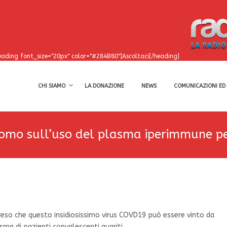
eading font_size="20px" color="#284B80"]Ascoltaci[/heading]
CHI SIAMO
LA DONAZIONE
NEWS
COMUNICAZIONI ED 
nomo sull’uso del plasma iperimmune pe
preso che questo insidiosissimo virus COVD19 può essere vinto da
asma di pazienti convalescenti guariti.