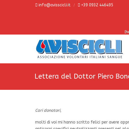
info@avisscicli.it
+39 0932 446495
[h
Lettera del Dottor Piero Bo
Cari donatori,
molti di voi mi hanno scritto felici per avere ap
anticorpi specifici neutralizzanti presenti nel pl