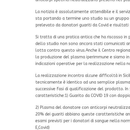
La notizia è assolutamente attendibile e il servi
sta portando a termine uno studio su un gruppo d
prelevato da donatori guariti da Covid e risultat
Si tratta di una pratica antica che ha riscosso in p
dello studio non sono ancora stati comunicati a
lotta contro questo virus.Anche il Centro region
la produzione del plasma iperimmune e siamo in
indicazioni operative per la realizzazione nella n
La realizzazione incontra alcune difficoltà in Sic
tecnicamente è identico ad una semplice plasmafer
successive fasi di qualificazione del prodotto. In 
caratteristiche:1) Guarito da COVID 19 con dopp
2) Plasma del donatore con anticorpi neutralizzan
20% dei guariti abbiano queste caratteristiche ant
esami previsti per i donatori di sangue nella norma
E,Covid)