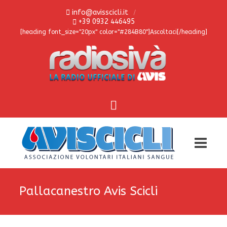
info@avisscicli.it
+39 0932 446495
[heading font_size="20px" color="#284B80"]Ascoltaci[/heading]
Pallacanestro Avis Scicli