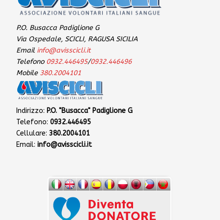
P.O. Busacca Padiglione G
Via Ospedale, SCICLI, RAGUSA SICILIA
Email
info@avisscicli.it
Telefono
0932.446495
/
0932.446496
Mobile
380.2004101
Indirizzo:
P.O. "Busacca" Padiglione G
Telefono:
0932.446495
Cellulare:
380.2004101
Email:
info@avisscicli.it