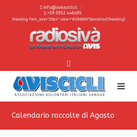
info@avisscicli.it
+39 0932 446495
[heading font_size="20px" color="#284B80"]Ascoltaci[/heading]
Calendario raccolte di Agosto