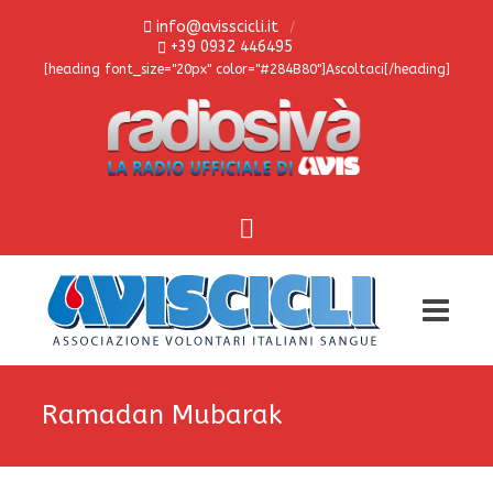
info@avisscicli.it
+39 0932 446495
[heading font_size="20px" color="#284B80"]Ascoltaci[/heading]
Ramadan Mubarak