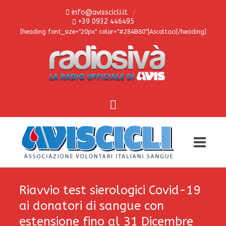
info@avisscicli.it
+39 0932 446495
[heading font_size="20px" color="#284B80"]Ascoltaci[/heading]
Riavvio test sierologici Covid-19
ai donatori di sangue con
estensione fino al 31 Dicembre