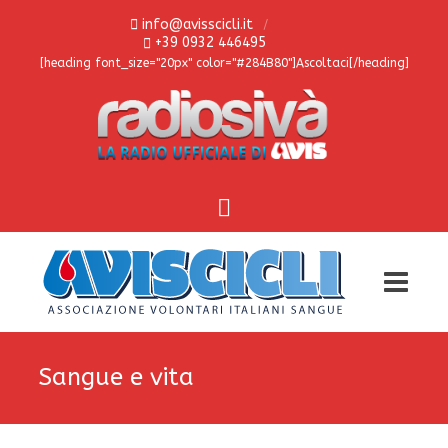
info@avisscicli.it
+39 0932 446495
[heading font_size="20px" color="#284B80"]Ascoltaci[/heading]
Sangue e vita