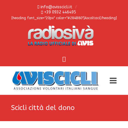
info@avisscicli.it
+39 0932 446495
[heading font_size="20px" color="#284B80"]Ascoltaci[/heading]
Scicli città del dono