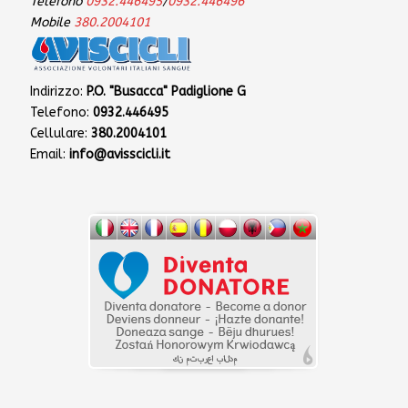
Telefono
0932.446495
/
0932.446496
Mobile
380.2004101
Indirizzo:
P.O. "Busacca" Padiglione G
Telefono:
0932.446495
Cellulare:
380.2004101
Email:
info@avisscicli.it