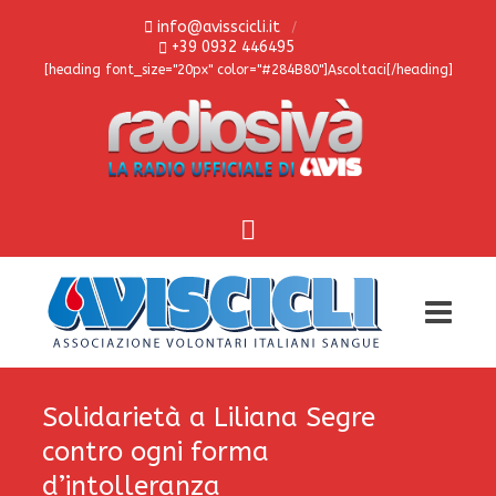
info@avisscicli.it
+39 0932 446495
[heading font_size="20px" color="#284B80"]Ascoltaci[/heading]
Solidarietà a Liliana Segre
contro ogni forma
d’intolleranza