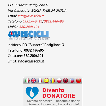
P.O. Busacca Padiglione G
Via Ospedale, SCICLI, RAGUSA SICILIA
Email
info@avisscicli.it
Telefono
0932.446495
/
0932.446496
Mobile
380.2004101
Indirizzo:
P.O. "Busacca" Padiglione G
Telefono:
0932.446495
Cellulare:
380.2004101
Email:
info@avisscicli.it