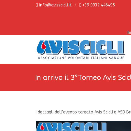
info@avisscicli.it
+39 0932 446495
[h
In arrivo il 3°Torneo Avis Sci
I dettagli dell’evento targato Avis Scicli e ASD B