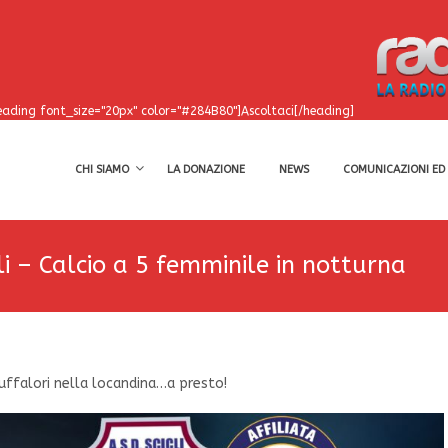
eading font_size="20px" color="#284B80"]Ascoltaci[/heading]
CHI SIAMO
LA DONAZIONE
NEWS
COMUNICAZIONI ED 
cli – Calcio a 5 femminile in notturna
ruffalori nella locandina…a presto!