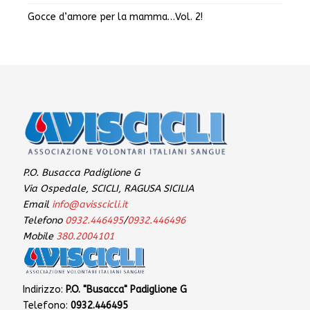
Gocce d’amore per la mamma…Vol. 2!
P.O. Busacca Padiglione G
Via Ospedale, SCICLI, RAGUSA SICILIA
Email
info@avisscicli.it
Telefono
0932.446495
/
0932.446496
Mobile
380.2004101
Indirizzo:
P.O. "Busacca" Padiglione G
Telefono:
0932.446495