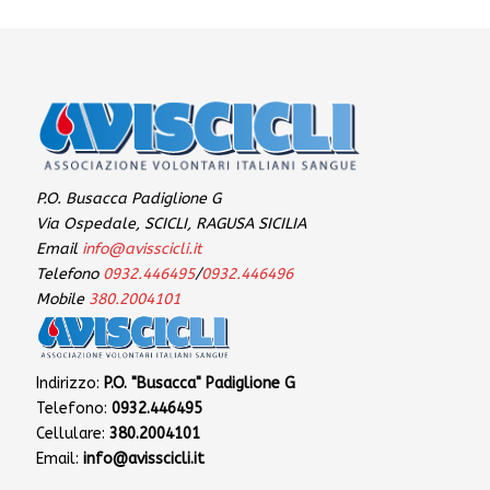
P.O. Busacca Padiglione G
Via Ospedale, SCICLI, RAGUSA SICILIA
Email
info@avisscicli.it
Telefono
0932.446495
/
0932.446496
Mobile
380.2004101
Indirizzo:
P.O. "Busacca" Padiglione G
Telefono:
0932.446495
Cellulare:
380.2004101
Email:
info@avisscicli.it