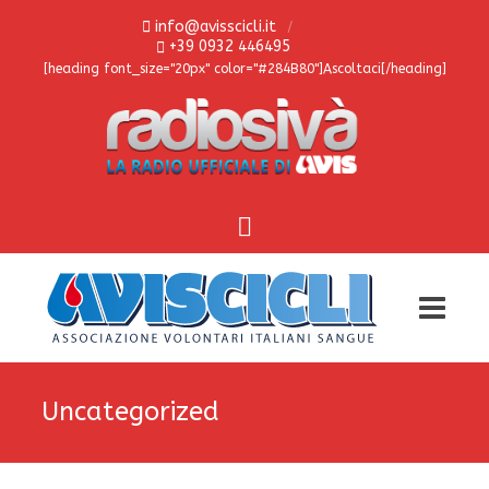
info@avisscicli.it
+39 0932 446495
[heading font_size="20px" color="#284B80"]Ascoltaci[/heading]
Uncategorized