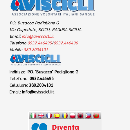
P.O. Busacca Padiglione G
Via Ospedale, SCICLI, RAGUSA SICILIA
Email
info@avisscicli.it
Telefono
0932.446495
/
0932.446496
Mobile
380.2004101
Indirizzo:
P.O. "Busacca" Padiglione G
Telefono:
0932.446495
Cellulare:
380.2004101
Email:
info@avisscicli.it