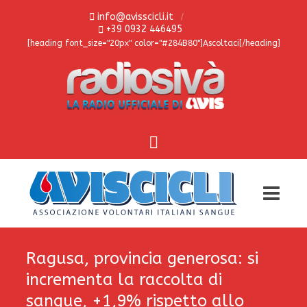
info@avisscicli.it
+39 0932 446495
[heading font_size="20px" color="#284B80"]Ascoltaci[/heading]
Ragusa, provincia generosa: si
incrementa la raccolta di
sangue, +1,9% rispetto allo