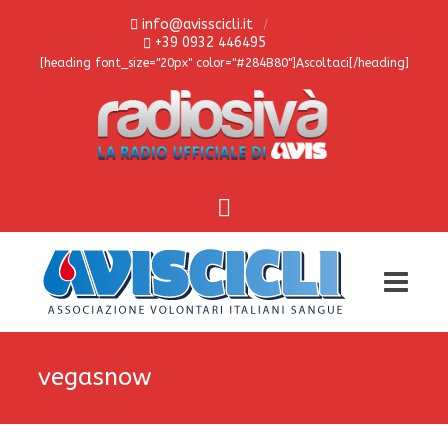
info@avisscicli.it
+39 0932 446495
[heading font_size="20px" color="#284B80"]Ascoltaci[/heading]
vegasnow