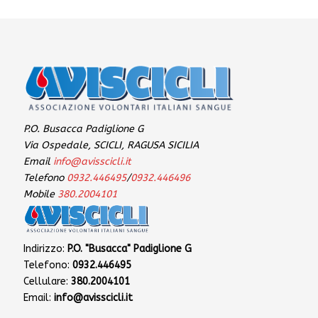
P.O. Busacca Padiglione G
Via Ospedale, SCICLI, RAGUSA SICILIA
Email
info@avisscicli.it
Telefono
0932.446495
/
0932.446496
Mobile
380.2004101
Indirizzo:
P.O. "Busacca" Padiglione G
Telefono:
0932.446495
Cellulare:
380.2004101
Email:
info@avisscicli.it