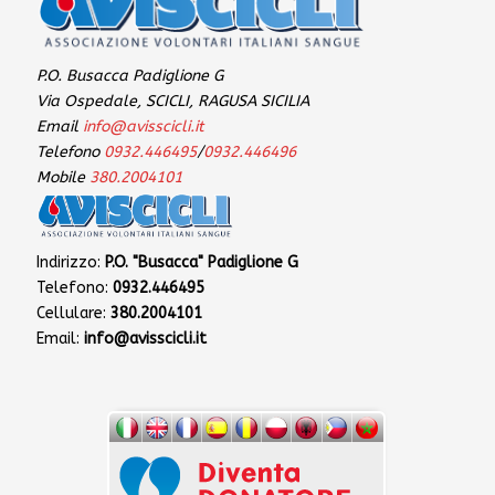
P.O. Busacca Padiglione G
Via Ospedale, SCICLI, RAGUSA SICILIA
Email
info@avisscicli.it
Telefono
0932.446495
/
0932.446496
Mobile
380.2004101
Indirizzo:
P.O. "Busacca" Padiglione G
Telefono:
0932.446495
Cellulare:
380.2004101
Email:
info@avisscicli.it