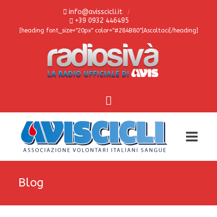
info@avisscicli.it
+39 0932 446495
[heading font_size="20px" color="#284B80"]Ascoltaci[/heading]
Blog