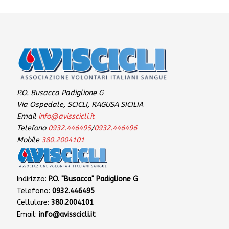
P.O. Busacca Padiglione G
Via Ospedale, SCICLI, RAGUSA SICILIA
Email
info@avisscicli.it
Telefono
0932.446495
/
0932.446496
Mobile
380.2004101
Indirizzo:
P.O. "Busacca" Padiglione G
Telefono:
0932.446495
Cellulare:
380.2004101
Email:
info@avisscicli.it