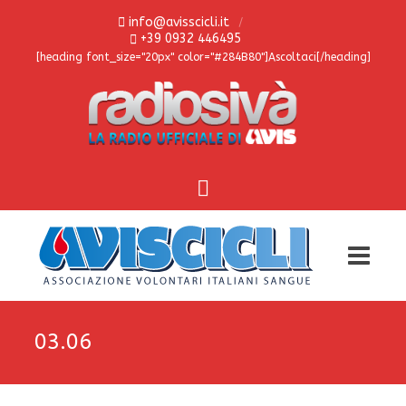
info@avisscicli.it
+39 0932 446495
[heading font_size="20px" color="#284B80"]Ascoltaci[/heading]
03.06